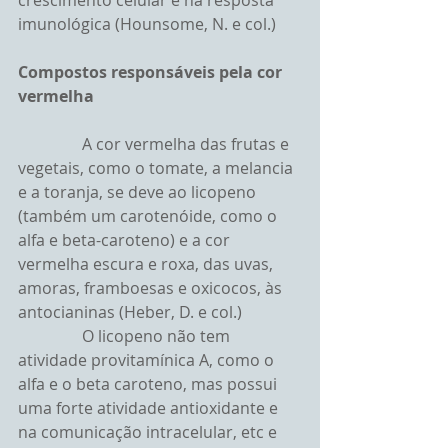
crescimento celular e na resposta 
imunológica (Hounsome, N. e col.)
Compostos responsáveis pela cor 
vermelha
                A cor vermelha das frutas e 
vegetais, como o tomate, a melancia 
e a toranja, se deve ao licopeno 
(também um carotenóide, como o 
alfa e beta-caroteno) e a cor 
vermelha escura e roxa, das uvas, 
amoras, framboesas e oxicocos, às 
antocianinas (Heber, D. e col.)
                O licopeno não tem 
atividade provitamínica A, como o 
alfa e o beta caroteno, mas possui 
uma forte atividade antioxidante e 
na comunicação intracelular, etc e 