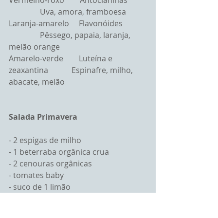
Vermelho-roxo        Antocianinas          
                Uva, amora, framboesa
Laranja-amarelo     Flavonóides            
                Pêssego, papaia, laranja, 
melão orange
Amarelo-verde        Luteína e 
zeaxantina            Espinafre, milho, 
abacate, melão
Salada Primavera
- 2 espigas de milho
- 1 beterraba orgânica crua
- 2 cenouras orgânicas
- tomates baby
- suco de 1 limão
- salsinha para salpicar