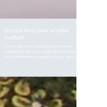
Dormir bem para acordar
melhor!
Dormir bem é um requisito básico para a
manutenção de nossa saúde física e mental.
Uma noite de sono tranqüilo nos faz sentir...